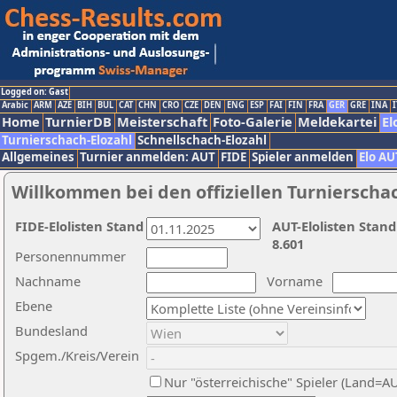
Logged on: Gast
Arabic
ARM
AZE
BIH
BUL
CAT
CHN
CRO
CZE
DEN
ENG
ESP
FAI
FIN
FRA
GER
GRE
INA
I
Home
TurnierDB
Meisterschaft
Foto-Galerie
Meldekartei
El
Turnierschach-Elozahl
Schnellschach-Elozahl
Allgemeines
Turnier anmelden: AUT
FIDE
Spieler anmelden
Elo AU
Willkommen bei den offiziellen Turnierscha
FIDE-Elolisten Stand
AUT-Elolisten Stand
8.601
Personennummer
Nachname
Vorname
Ebene
Bundesland
Spgem./Kreis/Verein
Nur "österreichische" Spieler (Land=A