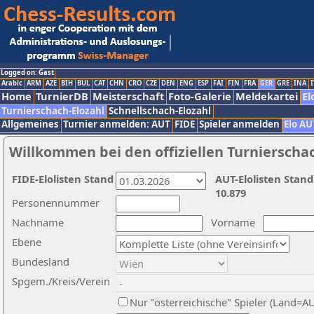
Logged on: Gast
Arabic
ARM
AZE
BIH
BUL
CAT
CHN
CRO
CZE
DEN
ENG
ESP
FAI
FIN
FRA
GER
GRE
INA
I
Home
TurnierDB
Meisterschaft
Foto-Galerie
Meldekartei
El
Turnierschach-Elozahl
Schnellschach-Elozahl
Allgemeines
Turnier anmelden: AUT
FIDE
Spieler anmelden
Elo AU
Willkommen bei den offiziellen Turnierscha
FIDE-Elolisten Stand
AUT-Elolisten Stand
10.879
Personennummer
Nachname
Vorname
Ebene
Bundesland
Spgem./Kreis/Verein
Nur "österreichische" Spieler (Land=A