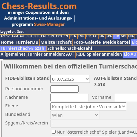
Logged on: Gast
Arabic
ARM
AZE
BIH
BUL
CAT
CHN
CRO
CZE
DEN
ENG
ESP
FAI
FIN
FRA
GER
GRE
INA
I
Home
TurnierDB
Meisterschaft
Foto-Galerie
Meldekartei
El
Turnierschach-Elozahl
Schnellschach-Elozahl
Allgemeines
Turnier anmelden: AUT
FIDE
Spieler anmelden
Elo AU
Willkommen bei den offiziellen Turnierscha
FIDE-Elolisten Stand
AUT-Elolisten Stand
7.518
Personennummer
Nachname
Vorname
Ebene
Bundesland
Spgem./Kreis/Verein
Nur "österreichische" Spieler (Land=A