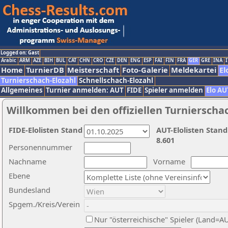
Logged on: Gast
Arabic
ARM
AZE
BIH
BUL
CAT
CHN
CRO
CZE
DEN
ENG
ESP
FAI
FIN
FRA
GER
GRE
INA
I
Home
TurnierDB
Meisterschaft
Foto-Galerie
Meldekartei
El
Turnierschach-Elozahl
Schnellschach-Elozahl
Allgemeines
Turnier anmelden: AUT
FIDE
Spieler anmelden
Elo AU
Willkommen bei den offiziellen Turnierscha
FIDE-Elolisten Stand
AUT-Elolisten Stand
8.601
Personennummer
Nachname
Vorname
Ebene
Bundesland
Spgem./Kreis/Verein
Nur "österreichische" Spieler (Land=A