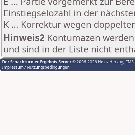
E ... Partie vorgemerkt zur Be
Einstiegselozahl in der nächst
K ... Korrektur wegen doppelt
Hinweis2
Kontumazen werden g
und sind in der Liste nicht enth
Der Schachturnier-Ergebnis-Server
© 2006-2026 Heinz Herzog
, CMS
Impressum / Nutzungsbedingungen