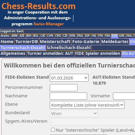
Logged on: Gast
Arabic
ARM
AZE
BIH
BUL
CAT
CHN
CRO
CZE
DEN
ENG
ESP
FAI
FIN
FRA
GER
GRE
INA
I
Home
TurnierDB
Meisterschaft
Foto-Galerie
Meldekartei
El
Turnierschach-Elozahl
Schnellschach-Elozahl
Allgemeines
Turnier anmelden: AUT
FIDE
Spieler anmelden
Elo AU
Willkommen bei den offiziellen Turnierscha
FIDE-Elolisten Stand
AUT-Elolisten Stand
10.879
Personennummer
Nachname
Vorname
Ebene
Bundesland
Spgem./Kreis/Verein
Nur "österreichische" Spieler (Land=A