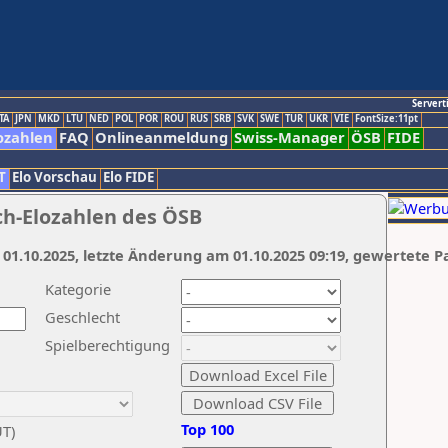
Servert
TA
JPN
MKD
LTU
NED
POL
POR
ROU
RUS
SRB
SVK
SWE
TUR
UKR
VIE
FontSize:11pt
ozahlen
FAQ
Onlineanmeldung
Swiss-Manager
ÖSB
FIDE
T
Elo Vorschau
Elo FIDE
ch-Elozahlen des ÖSB
 01.10.2025, letzte Änderung am 01.10.2025 09:19, gewertete P
Kategorie
Geschlecht
Spielberechtigung
Top 100
UT)