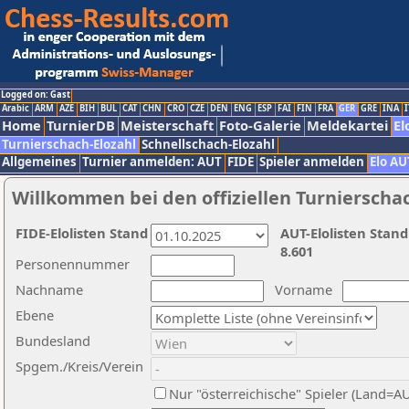
Logged on: Gast
Arabic
ARM
AZE
BIH
BUL
CAT
CHN
CRO
CZE
DEN
ENG
ESP
FAI
FIN
FRA
GER
GRE
INA
I
Home
TurnierDB
Meisterschaft
Foto-Galerie
Meldekartei
El
Turnierschach-Elozahl
Schnellschach-Elozahl
Allgemeines
Turnier anmelden: AUT
FIDE
Spieler anmelden
Elo AU
Willkommen bei den offiziellen Turnierscha
FIDE-Elolisten Stand
AUT-Elolisten Stand
8.601
Personennummer
Nachname
Vorname
Ebene
Bundesland
Spgem./Kreis/Verein
Nur "österreichische" Spieler (Land=A