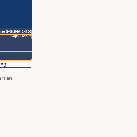
ime 09.08.2026 13:41:35
Login
Logout
artien: