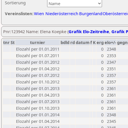
Sortierung
Vereinslisten:
Wien
Niederösterreich
Burgenland
Oberösterrei
Pnr:123942 Name: Elena Koepke (
Grafik Elo-Zeitreihe
,
Grafik P
tnr
St
turnier
bdld
rd
datum
f
K
erg
elo+/-
gegn
Elozahl per 01.01.2011
0
2348
Elozahl per 01.07.2011
0
2353
Elozahl per 01.01.2012
0
2347
Elozahl per 01.04.2012
0
2351
Elozahl per 01.07.2012
0
2357
Elozahl per 01.10.2012
0
2357
Elozahl per 01.01.2013
0
2361
Elozahl per 01.04.2013
0
2361
Elozahl per 01.07.2013
0
2361
Elozahl per 01.10.2013
0
2361
Elozahl per 01.01.2014
0
2348
Elozahl per 01.04.2014
0
2345
Elozahl per 01.07.2014
0
2345