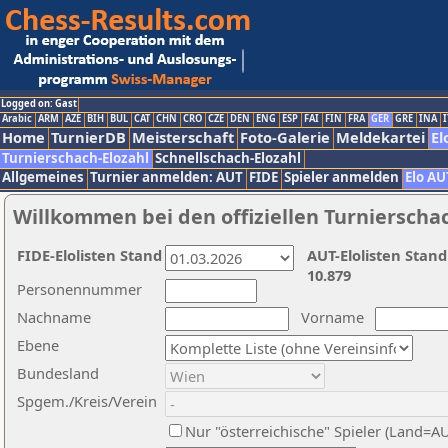
Logged on: Gast
Arabic
ARM
AZE
BIH
BUL
CAT
CHN
CRO
CZE
DEN
ENG
ESP
FAI
FIN
FRA
GER
GRE
INA
I
Home
TurnierDB
Meisterschaft
Foto-Galerie
Meldekartei
El
Turnierschach-Elozahl
Schnellschach-Elozahl
Allgemeines
Turnier anmelden: AUT
FIDE
Spieler anmelden
Elo AU
Willkommen bei den offiziellen Turnierscha
FIDE-Elolisten Stand
AUT-Elolisten Stand
10.879
Personennummer
Nachname
Vorname
Ebene
Bundesland
Spgem./Kreis/Verein
Nur "österreichische" Spieler (Land=A