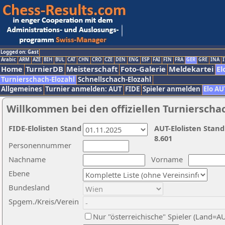
Logged on: Gast
Arabic
ARM
AZE
BIH
BUL
CAT
CHN
CRO
CZE
DEN
ENG
ESP
FAI
FIN
FRA
GER
GRE
INA
I
Home
TurnierDB
Meisterschaft
Foto-Galerie
Meldekartei
El
Turnierschach-Elozahl
Schnellschach-Elozahl
Allgemeines
Turnier anmelden: AUT
FIDE
Spieler anmelden
Elo AU
Willkommen bei den offiziellen Turnierscha
FIDE-Elolisten Stand
AUT-Elolisten Stand
8.601
Personennummer
Nachname
Vorname
Ebene
Bundesland
Spgem./Kreis/Verein
Nur "österreichische" Spieler (Land=A