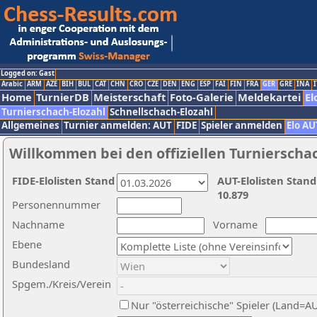
Logged on: Gast
Arabic
ARM
AZE
BIH
BUL
CAT
CHN
CRO
CZE
DEN
ENG
ESP
FAI
FIN
FRA
GER
GRE
INA
I
Home
TurnierDB
Meisterschaft
Foto-Galerie
Meldekartei
El
Turnierschach-Elozahl
Schnellschach-Elozahl
Allgemeines
Turnier anmelden: AUT
FIDE
Spieler anmelden
Elo AU
Willkommen bei den offiziellen Turnierscha
FIDE-Elolisten Stand
AUT-Elolisten Stand
10.879
Personennummer
Nachname
Vorname
Ebene
Bundesland
Spgem./Kreis/Verein
Nur "österreichische" Spieler (Land=A