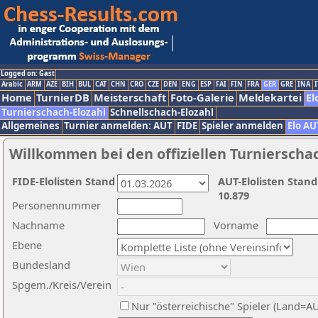
Logged on: Gast
Arabic
ARM
AZE
BIH
BUL
CAT
CHN
CRO
CZE
DEN
ENG
ESP
FAI
FIN
FRA
GER
GRE
INA
I
Home
TurnierDB
Meisterschaft
Foto-Galerie
Meldekartei
El
Turnierschach-Elozahl
Schnellschach-Elozahl
Allgemeines
Turnier anmelden: AUT
FIDE
Spieler anmelden
Elo AU
Willkommen bei den offiziellen Turnierscha
FIDE-Elolisten Stand
AUT-Elolisten Stand
10.879
Personennummer
Nachname
Vorname
Ebene
Bundesland
Spgem./Kreis/Verein
Nur "österreichische" Spieler (Land=A