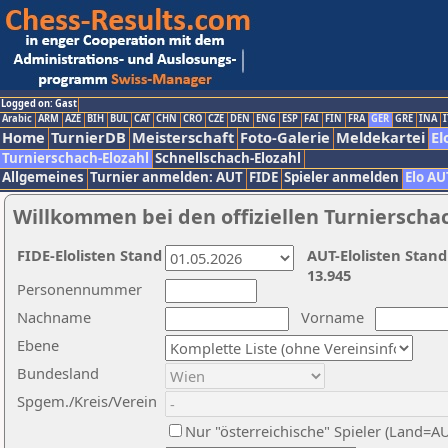
Logged on: Gast
Arabic
ARM
AZE
BIH
BUL
CAT
CHN
CRO
CZE
DEN
ENG
ESP
FAI
FIN
FRA
GER
GRE
INA
I
Home
TurnierDB
Meisterschaft
Foto-Galerie
Meldekartei
El
Turnierschach-Elozahl
Schnellschach-Elozahl
Allgemeines
Turnier anmelden: AUT
FIDE
Spieler anmelden
Elo AU
Willkommen bei den offiziellen Turnierscha
FIDE-Elolisten Stand
AUT-Elolisten Stand
13.945
Personennummer
Nachname
Vorname
Ebene
Bundesland
Spgem./Kreis/Verein
Nur "österreichische" Spieler (Land=A