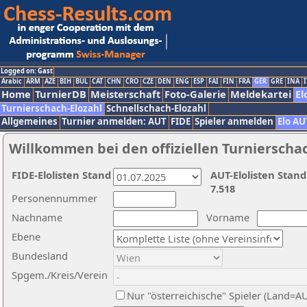
Logged on: Gast
Arabic
ARM
AZE
BIH
BUL
CAT
CHN
CRO
CZE
DEN
ENG
ESP
FAI
FIN
FRA
GER
GRE
INA
I
Home
TurnierDB
Meisterschaft
Foto-Galerie
Meldekartei
El
Turnierschach-Elozahl
Schnellschach-Elozahl
Allgemeines
Turnier anmelden: AUT
FIDE
Spieler anmelden
Elo AU
Willkommen bei den offiziellen Turnierscha
FIDE-Elolisten Stand
AUT-Elolisten Stand
7.518
Personennummer
Nachname
Vorname
Ebene
Bundesland
Spgem./Kreis/Verein
Nur "österreichische" Spieler (Land=A