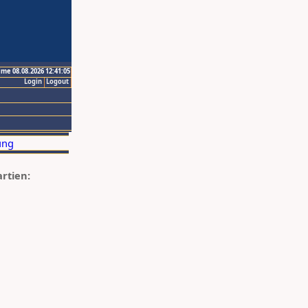
ime 08.08.2026 12:41:05
Login
Logout
artien: