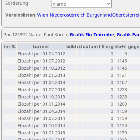
Sortierung
Vereinslisten:
Wien
Niederösterreich
Burgenland
Oberösterrei
Pnr:124891 Name: Paul Koren (
Grafik Elo-Zeitreihe
,
Grafik Par
tnr
St
turnier
bdld
rd
datum
f
K
erg
elo+/-
gegn
Elozahl per 01.04.2012
0
0
Elozahl per 01.07.2012
0
1146
Elozahl per 01.10.2012
0
1146
Elozahl per 01.01.2013
0
1121
Elozahl per 01.04.2013
0
1162
Elozahl per 01.07.2013
0
1228
Elozahl per 01.10.2013
0
1228
Elozahl per 01.01.2014
0
1200
Elozahl per 01.04.2014
0
1159
Elozahl per 01.07.2014
0
1159
Elozahl per 01.10.2014
0
1159
Elozahl per 01.01.2015
0
1159
Elozahl per 01.04.2015
0
1210