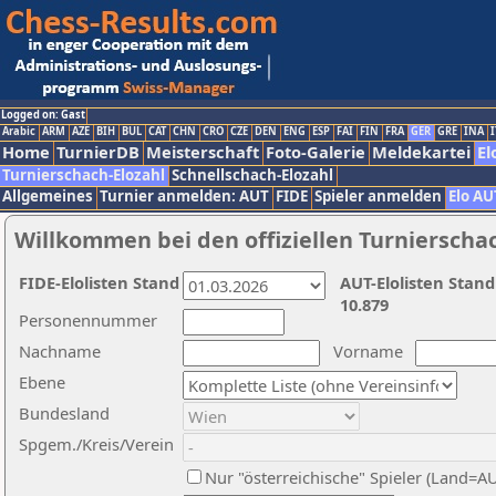
Logged on: Gast
Arabic
ARM
AZE
BIH
BUL
CAT
CHN
CRO
CZE
DEN
ENG
ESP
FAI
FIN
FRA
GER
GRE
INA
I
Home
TurnierDB
Meisterschaft
Foto-Galerie
Meldekartei
El
Turnierschach-Elozahl
Schnellschach-Elozahl
Allgemeines
Turnier anmelden: AUT
FIDE
Spieler anmelden
Elo AU
Willkommen bei den offiziellen Turnierscha
FIDE-Elolisten Stand
AUT-Elolisten Stand
10.879
Personennummer
Nachname
Vorname
Ebene
Bundesland
Spgem./Kreis/Verein
Nur "österreichische" Spieler (Land=A