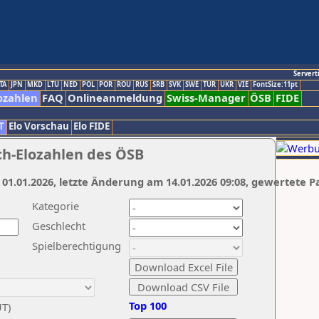
Servert
TA
JPN
MKD
LTU
NED
POL
POR
ROU
RUS
SRB
SVK
SWE
TUR
UKR
VIE
FontSize:11pt
ozahlen
FAQ
Onlineanmeldung
Swiss-Manager
ÖSB
FIDE
T
Elo Vorschau
Elo FIDE
ch-Elozahlen des ÖSB
 01.01.2026, letzte Änderung am 14.01.2026 09:08, gewertete P
Kategorie
Geschlecht
Spielberechtigung
Top 100
UT)