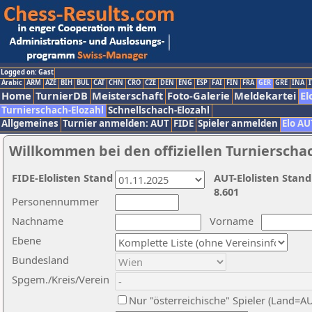
Logged on: Gast
Arabic
ARM
AZE
BIH
BUL
CAT
CHN
CRO
CZE
DEN
ENG
ESP
FAI
FIN
FRA
GER
GRE
INA
I
Home
TurnierDB
Meisterschaft
Foto-Galerie
Meldekartei
El
Turnierschach-Elozahl
Schnellschach-Elozahl
Allgemeines
Turnier anmelden: AUT
FIDE
Spieler anmelden
Elo AU
Willkommen bei den offiziellen Turnierscha
FIDE-Elolisten Stand
AUT-Elolisten Stand
8.601
Personennummer
Nachname
Vorname
Ebene
Bundesland
Spgem./Kreis/Verein
Nur "österreichische" Spieler (Land=A