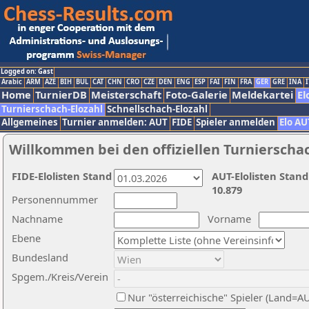
Logged on: Gast
Arabic
ARM
AZE
BIH
BUL
CAT
CHN
CRO
CZE
DEN
ENG
ESP
FAI
FIN
FRA
GER
GRE
INA
I
Home
TurnierDB
Meisterschaft
Foto-Galerie
Meldekartei
El
Turnierschach-Elozahl
Schnellschach-Elozahl
Allgemeines
Turnier anmelden: AUT
FIDE
Spieler anmelden
Elo AU
Willkommen bei den offiziellen Turnierscha
FIDE-Elolisten Stand
AUT-Elolisten Stand
10.879
Personennummer
Nachname
Vorname
Ebene
Bundesland
Spgem./Kreis/Verein
Nur "österreichische" Spieler (Land=A