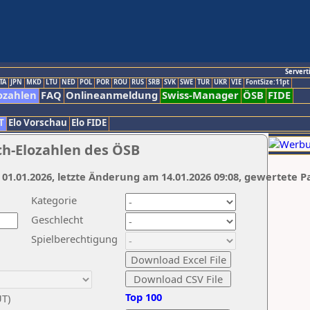
Servert
TA
JPN
MKD
LTU
NED
POL
POR
ROU
RUS
SRB
SVK
SWE
TUR
UKR
VIE
FontSize:11pt
ozahlen
FAQ
Onlineanmeldung
Swiss-Manager
ÖSB
FIDE
T
Elo Vorschau
Elo FIDE
ch-Elozahlen des ÖSB
 01.01.2026, letzte Änderung am 14.01.2026 09:08, gewertete P
Kategorie
Geschlecht
Spielberechtigung
Top 100
UT)