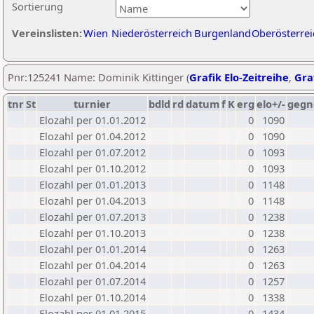
Sortierung
Vereinslisten:
Wien
Niederösterreich
Burgenland
Oberösterrei
Pnr:125241 Name: Dominik Kittinger (
Grafik Elo-Zeitreihe
,
Graf
tnr
St
turnier
bdld
rd
datum
f
K
erg
elo+/-
gegn
Elozahl per 01.01.2012
0
1090
Elozahl per 01.04.2012
0
1090
Elozahl per 01.07.2012
0
1093
Elozahl per 01.10.2012
0
1093
Elozahl per 01.01.2013
0
1148
Elozahl per 01.04.2013
0
1148
Elozahl per 01.07.2013
0
1238
Elozahl per 01.10.2013
0
1238
Elozahl per 01.01.2014
0
1263
Elozahl per 01.04.2014
0
1263
Elozahl per 01.07.2014
0
1257
Elozahl per 01.10.2014
0
1338
Elozahl per 01.01.2015
0
1434