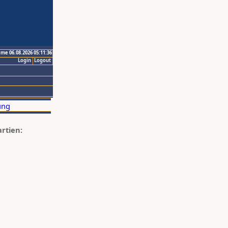
ime 06.08.2026 05:11:36
Login
Logout
artien: