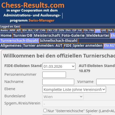
Logged on: Gast
Arabic
ARM
AZE
BIH
BUL
CAT
CHN
CRO
CZE
DEN
ENG
ESP
FAI
FIN
FRA
GER
GRE
INA
I
Home
TurnierDB
Meisterschaft
Foto-Galerie
Meldekartei
El
Turnierschach-Elozahl
Schnellschach-Elozahl
Allgemeines
Turnier anmelden: AUT
FIDE
Spieler anmelden
Elo AU
Willkommen bei den offiziellen Turnierscha
FIDE-Elolisten Stand
AUT-Elolisten Stand
10.879
Personennummer
Nachname
Vorname
Ebene
Bundesland
Spgem./Kreis/Verein
Nur "österreichische" Spieler (Land=A