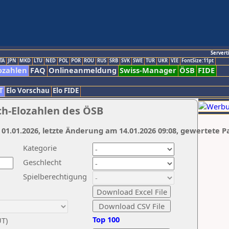
Servert
TA
JPN
MKD
LTU
NED
POL
POR
ROU
RUS
SRB
SVK
SWE
TUR
UKR
VIE
FontSize:11pt
ozahlen
FAQ
Onlineanmeldung
Swiss-Manager
ÖSB
FIDE
T
Elo Vorschau
Elo FIDE
ch-Elozahlen des ÖSB
 01.01.2026, letzte Änderung am 14.01.2026 09:08, gewertete P
Kategorie
Geschlecht
Spielberechtigung
Top 100
UT)