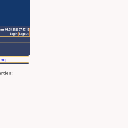
ime 08.08.2026 07:47:13
Login
Logout
artien: