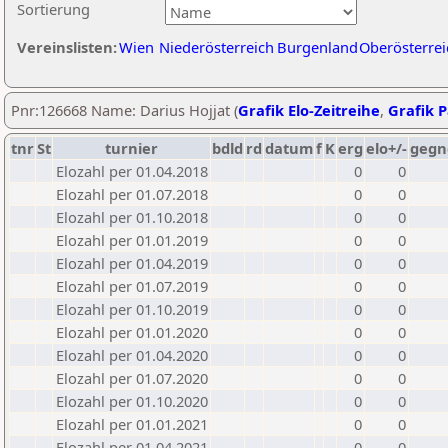
Sortierung
Vereinslisten:
Wien
Niederösterreich
Burgenland
Oberösterrei
Pnr:126668 Name: Darius Hojjat (
Grafik Elo-Zeitreihe
,
Grafik P
tnr
St
turnier
bdld
rd
datum
f
K
erg
elo+/-
gegn
Elozahl per 01.04.2018
0
0
Elozahl per 01.07.2018
0
0
Elozahl per 01.10.2018
0
0
Elozahl per 01.01.2019
0
0
Elozahl per 01.04.2019
0
0
Elozahl per 01.07.2019
0
0
Elozahl per 01.10.2019
0
0
Elozahl per 01.01.2020
0
0
Elozahl per 01.04.2020
0
0
Elozahl per 01.07.2020
0
0
Elozahl per 01.10.2020
0
0
Elozahl per 01.01.2021
0
0
Elozahl per 01.04.2021
0
0