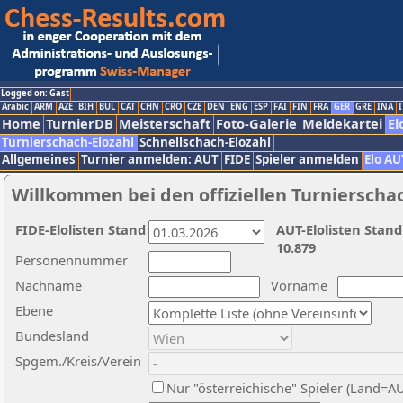
Logged on: Gast
Arabic
ARM
AZE
BIH
BUL
CAT
CHN
CRO
CZE
DEN
ENG
ESP
FAI
FIN
FRA
GER
GRE
INA
I
Home
TurnierDB
Meisterschaft
Foto-Galerie
Meldekartei
El
Turnierschach-Elozahl
Schnellschach-Elozahl
Allgemeines
Turnier anmelden: AUT
FIDE
Spieler anmelden
Elo AU
Willkommen bei den offiziellen Turnierscha
FIDE-Elolisten Stand
AUT-Elolisten Stand
10.879
Personennummer
Nachname
Vorname
Ebene
Bundesland
Spgem./Kreis/Verein
Nur "österreichische" Spieler (Land=A