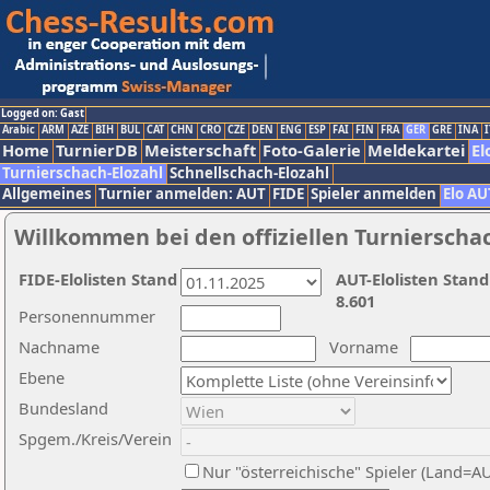
Logged on: Gast
Arabic
ARM
AZE
BIH
BUL
CAT
CHN
CRO
CZE
DEN
ENG
ESP
FAI
FIN
FRA
GER
GRE
INA
I
Home
TurnierDB
Meisterschaft
Foto-Galerie
Meldekartei
El
Turnierschach-Elozahl
Schnellschach-Elozahl
Allgemeines
Turnier anmelden: AUT
FIDE
Spieler anmelden
Elo AU
Willkommen bei den offiziellen Turnierscha
FIDE-Elolisten Stand
AUT-Elolisten Stand
8.601
Personennummer
Nachname
Vorname
Ebene
Bundesland
Spgem./Kreis/Verein
Nur "österreichische" Spieler (Land=A