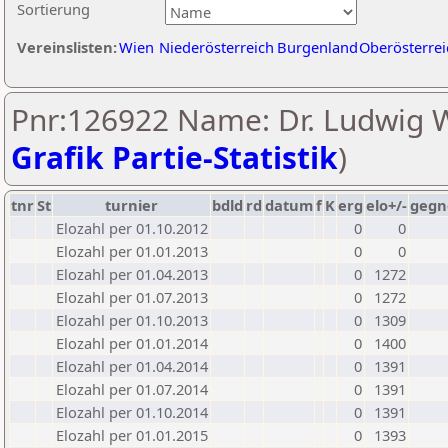
Sortierung
Vereinslisten:
Wien
Niederösterreich
Burgenland
Oberösterrei
Pnr:126922 Name: Dr. Ludwig 
Grafik Partie-Statistik
)
tnr
St
turnier
bdld
rd
datum
f
K
erg
elo+/-
gegn
Elozahl per 01.10.2012
0
0
Elozahl per 01.01.2013
0
0
Elozahl per 01.04.2013
0
1272
Elozahl per 01.07.2013
0
1272
Elozahl per 01.10.2013
0
1309
Elozahl per 01.01.2014
0
1400
Elozahl per 01.04.2014
0
1391
Elozahl per 01.07.2014
0
1391
Elozahl per 01.10.2014
0
1391
Elozahl per 01.01.2015
0
1393