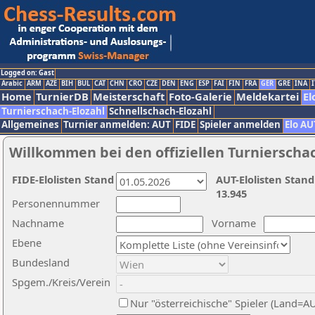
Logged on: Gast
Arabic
ARM
AZE
BIH
BUL
CAT
CHN
CRO
CZE
DEN
ENG
ESP
FAI
FIN
FRA
GER
GRE
INA
I
Home
TurnierDB
Meisterschaft
Foto-Galerie
Meldekartei
El
Turnierschach-Elozahl
Schnellschach-Elozahl
Allgemeines
Turnier anmelden: AUT
FIDE
Spieler anmelden
Elo AU
Willkommen bei den offiziellen Turnierscha
FIDE-Elolisten Stand
AUT-Elolisten Stand
13.945
Personennummer
Nachname
Vorname
Ebene
Bundesland
Spgem./Kreis/Verein
Nur "österreichische" Spieler (Land=A