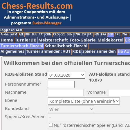
Logged on: Gast
Arabic
ARM
AZE
BIH
BUL
CAT
CHN
CRO
CZE
DEN
ENG
ESP
FAI
FIN
FRA
GER
GRE
INA
I
Home
TurnierDB
Meisterschaft
Foto-Galerie
Meldekartei
El
Turnierschach-Elozahl
Schnellschach-Elozahl
Allgemeines
Turnier anmelden: AUT
FIDE
Spieler anmelden
Elo AU
Willkommen bei den offiziellen Turnierscha
FIDE-Elolisten Stand
AUT-Elolisten Stand
10.879
Personennummer
Nachname
Vorname
Ebene
Bundesland
Spgem./Kreis/Verein
Nur "österreichische" Spieler (Land=A