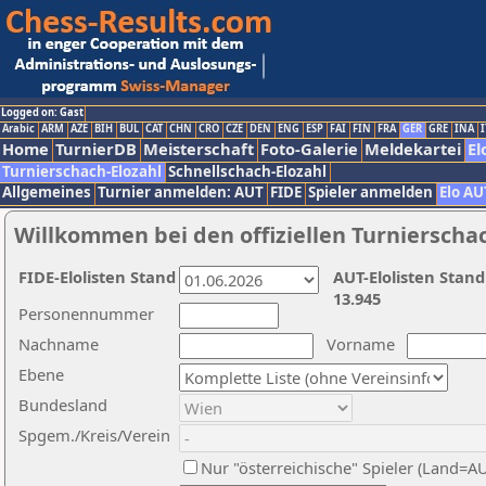
Logged on: Gast
Arabic
ARM
AZE
BIH
BUL
CAT
CHN
CRO
CZE
DEN
ENG
ESP
FAI
FIN
FRA
GER
GRE
INA
I
Home
TurnierDB
Meisterschaft
Foto-Galerie
Meldekartei
El
Turnierschach-Elozahl
Schnellschach-Elozahl
Allgemeines
Turnier anmelden: AUT
FIDE
Spieler anmelden
Elo AU
Willkommen bei den offiziellen Turnierscha
FIDE-Elolisten Stand
AUT-Elolisten Stand
13.945
Personennummer
Nachname
Vorname
Ebene
Bundesland
Spgem./Kreis/Verein
Nur "österreichische" Spieler (Land=A