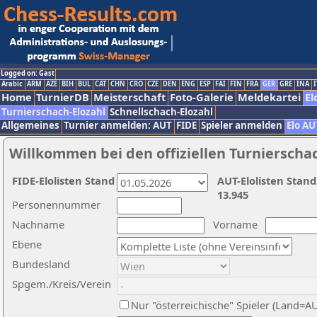
Logged on: Gast
Arabic
ARM
AZE
BIH
BUL
CAT
CHN
CRO
CZE
DEN
ENG
ESP
FAI
FIN
FRA
GER
GRE
INA
I
Home
TurnierDB
Meisterschaft
Foto-Galerie
Meldekartei
El
Turnierschach-Elozahl
Schnellschach-Elozahl
Allgemeines
Turnier anmelden: AUT
FIDE
Spieler anmelden
Elo AU
Willkommen bei den offiziellen Turnierscha
FIDE-Elolisten Stand
AUT-Elolisten Stand
13.945
Personennummer
Nachname
Vorname
Ebene
Bundesland
Spgem./Kreis/Verein
Nur "österreichische" Spieler (Land=A