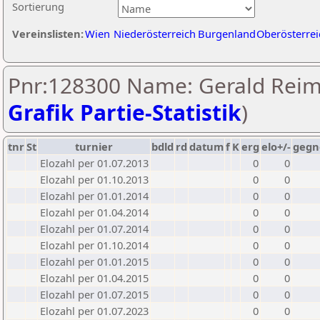
Sortierung
Vereinslisten:
Wien
Niederösterreich
Burgenland
Oberösterrei
Pnr:128300 Name: Gerald Reim
Grafik Partie-Statistik
)
tnr
St
turnier
bdld
rd
datum
f
K
erg
elo+/-
gegn
Elozahl per 01.07.2013
0
0
Elozahl per 01.10.2013
0
0
Elozahl per 01.01.2014
0
0
Elozahl per 01.04.2014
0
0
Elozahl per 01.07.2014
0
0
Elozahl per 01.10.2014
0
0
Elozahl per 01.01.2015
0
0
Elozahl per 01.04.2015
0
0
Elozahl per 01.07.2015
0
0
Elozahl per 01.07.2023
0
0