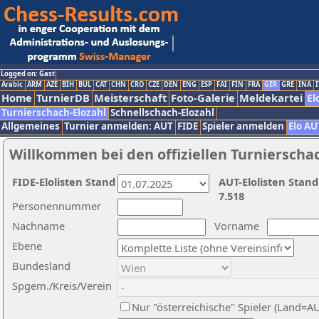
Logged on: Gast
Arabic
ARM
AZE
BIH
BUL
CAT
CHN
CRO
CZE
DEN
ENG
ESP
FAI
FIN
FRA
GER
GRE
INA
I
Home
TurnierDB
Meisterschaft
Foto-Galerie
Meldekartei
El
Turnierschach-Elozahl
Schnellschach-Elozahl
Allgemeines
Turnier anmelden: AUT
FIDE
Spieler anmelden
Elo AU
Willkommen bei den offiziellen Turnierscha
FIDE-Elolisten Stand
AUT-Elolisten Stand
7.518
Personennummer
Nachname
Vorname
Ebene
Bundesland
Spgem./Kreis/Verein
Nur "österreichische" Spieler (Land=A