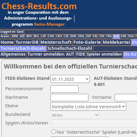
Logged on: Gast
Arabic
ARM
AZE
BIH
BUL
CAT
CHN
CRO
CZE
DEN
ENG
ESP
FAI
FIN
FRA
GER
GRE
INA
I
Home
TurnierDB
Meisterschaft
Foto-Galerie
Meldekartei
El
Turnierschach-Elozahl
Schnellschach-Elozahl
Allgemeines
Turnier anmelden: AUT
FIDE
Spieler anmelden
Elo AU
Willkommen bei den offiziellen Turnierscha
FIDE-Elolisten Stand
AUT-Elolisten Stand
8.601
Personennummer
Nachname
Vorname
Ebene
Bundesland
Spgem./Kreis/Verein
Nur "österreichische" Spieler (Land=A