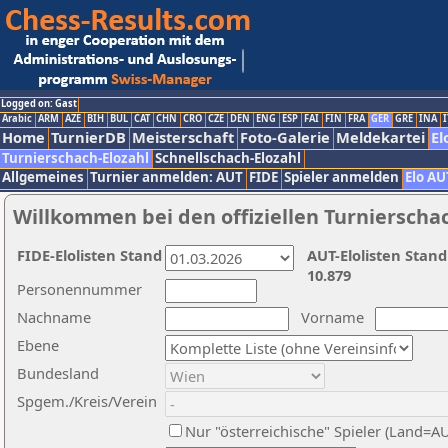
Logged on: Gast
Arabic
ARM
AZE
BIH
BUL
CAT
CHN
CRO
CZE
DEN
ENG
ESP
FAI
FIN
FRA
GER
GRE
INA
I
Home
TurnierDB
Meisterschaft
Foto-Galerie
Meldekartei
El
Turnierschach-Elozahl
Schnellschach-Elozahl
Allgemeines
Turnier anmelden: AUT
FIDE
Spieler anmelden
Elo AU
Willkommen bei den offiziellen Turnierscha
FIDE-Elolisten Stand
AUT-Elolisten Stand
10.879
Personennummer
Nachname
Vorname
Ebene
Bundesland
Spgem./Kreis/Verein
Nur "österreichische" Spieler (Land=A