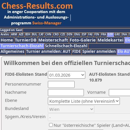
Logged on: Gast
Arabic
ARM
AZE
BIH
BUL
CAT
CHN
CRO
CZE
DEN
ENG
ESP
FAI
FIN
FRA
GER
GRE
INA
I
Home
TurnierDB
Meisterschaft
Foto-Galerie
Meldekartei
El
Turnierschach-Elozahl
Schnellschach-Elozahl
Allgemeines
Turnier anmelden: AUT
FIDE
Spieler anmelden
Elo AU
Willkommen bei den offiziellen Turnierscha
FIDE-Elolisten Stand
AUT-Elolisten Stand
10.879
Personennummer
Nachname
Vorname
Ebene
Bundesland
Spgem./Kreis/Verein
Nur "österreichische" Spieler (Land=A