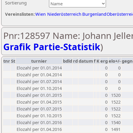
Sortierung
Vereinslisten:
Wien
Niederösterreich
Burgenland
Oberösterrei
Pnr:128597 Name: Johann Jeller
Grafik Partie-Statistik
)
tnr
St
turnier
bdld
rd
datum
f
K
erg
elo+/-
gegn
Elozahl per 01.01.2014
0
0
Elozahl per 01.04.2014
0
0
Elozahl per 01.07.2014
0
0
Elozahl per 01.10.2014
0
0
Elozahl per 01.01.2015
0
1520
Elozahl per 01.04.2015
0
1522
Elozahl per 01.07.2015
0
1522
Elozahl per 01.10.2015
0
1522
Elozahl per 01.01.2016
0
1540
Elozahl per 01.04.2016
0
1491