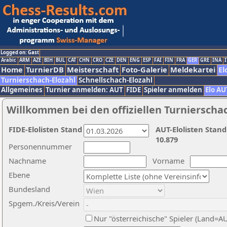
Logged on: Gast
Arabic
ARM
AZE
BIH
BUL
CAT
CHN
CRO
CZE
DEN
ENG
ESP
FAI
FIN
FRA
GER
GRE
INA
I
Home
TurnierDB
Meisterschaft
Foto-Galerie
Meldekartei
El
Turnierschach-Elozahl
Schnellschach-Elozahl
Allgemeines
Turnier anmelden: AUT
FIDE
Spieler anmelden
Elo AU
Willkommen bei den offiziellen Turnierscha
FIDE-Elolisten Stand
AUT-Elolisten Stand
10.879
Personennummer
Nachname
Vorname
Ebene
Bundesland
Spgem./Kreis/Verein
Nur "österreichische" Spieler (Land=A