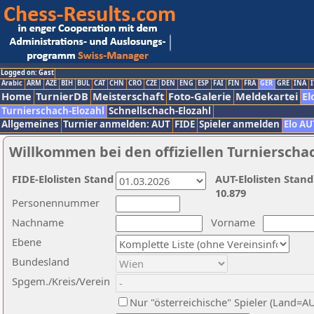
Logged on: Gast
Arabic
ARM
AZE
BIH
BUL
CAT
CHN
CRO
CZE
DEN
ENG
ESP
FAI
FIN
FRA
GER
GRE
INA
I
Home
TurnierDB
Meisterschaft
Foto-Galerie
Meldekartei
El
Turnierschach-Elozahl
Schnellschach-Elozahl
Allgemeines
Turnier anmelden: AUT
FIDE
Spieler anmelden
Elo AU
Willkommen bei den offiziellen Turnierscha
FIDE-Elolisten Stand
AUT-Elolisten Stand
10.879
Personennummer
Nachname
Vorname
Ebene
Bundesland
Spgem./Kreis/Verein
Nur "österreichische" Spieler (Land=A