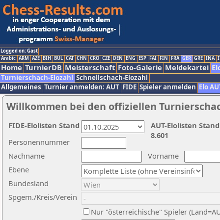
Logged on: Gast
Arabic
ARM
AZE
BIH
BUL
CAT
CHN
CRO
CZE
DEN
ENG
ESP
FAI
FIN
FRA
GER
GRE
INA
I
Home
TurnierDB
Meisterschaft
Foto-Galerie
Meldekartei
El
Turnierschach-Elozahl
Schnellschach-Elozahl
Allgemeines
Turnier anmelden: AUT
FIDE
Spieler anmelden
Elo AU
Willkommen bei den offiziellen Turnierscha
FIDE-Elolisten Stand
AUT-Elolisten Stand
8.601
Personennummer
Nachname
Vorname
Ebene
Bundesland
Spgem./Kreis/Verein
Nur "österreichische" Spieler (Land=A