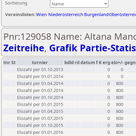
Sortierung
Vereinslisten:
Wien
Niederösterreich
Burgenland
Oberösterrei
Pnr:129058 Name: Altana Mand
Zeitreihe
,
Grafik Partie-Statis
tnr
St
turnier
bdld
rd
datum
f
K
erg
elo+/-
gegn
Elozahl per 01.10.2013
0
0
Elozahl per 01.01.2014
0
0
Elozahl per 01.04.2014
0
800
Elozahl per 01.07.2014
0
800
Elozahl per 01.10.2014
0
800
Elozahl per 01.01.2015
0
800
Elozahl per 01.04.2015
0
800
Elozahl per 01.07.2015
0
800
Elozahl per 01.10.2015
0
800
Elozahl per 01.01.2016
0
800