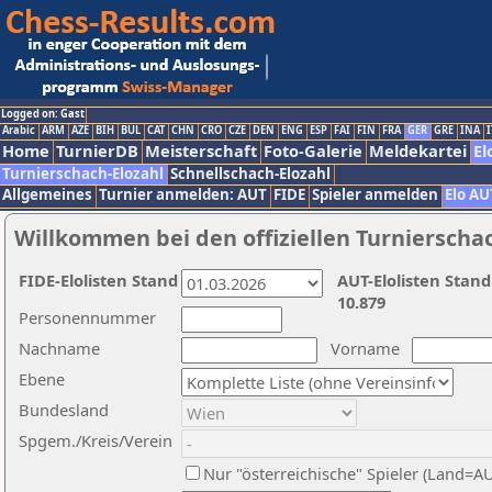
Logged on: Gast
Arabic
ARM
AZE
BIH
BUL
CAT
CHN
CRO
CZE
DEN
ENG
ESP
FAI
FIN
FRA
GER
GRE
INA
I
Home
TurnierDB
Meisterschaft
Foto-Galerie
Meldekartei
El
Turnierschach-Elozahl
Schnellschach-Elozahl
Allgemeines
Turnier anmelden: AUT
FIDE
Spieler anmelden
Elo AU
Willkommen bei den offiziellen Turnierscha
FIDE-Elolisten Stand
AUT-Elolisten Stand
10.879
Personennummer
Nachname
Vorname
Ebene
Bundesland
Spgem./Kreis/Verein
Nur "österreichische" Spieler (Land=A