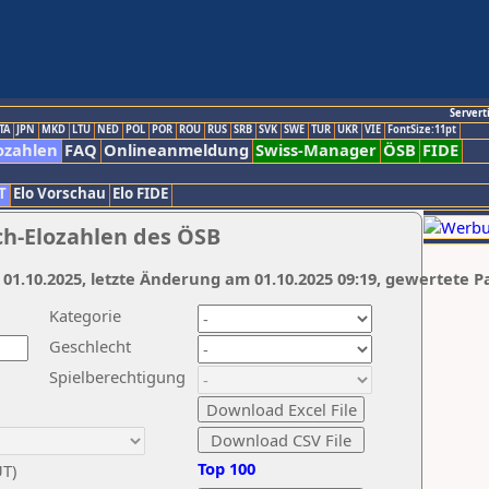
Servert
TA
JPN
MKD
LTU
NED
POL
POR
ROU
RUS
SRB
SVK
SWE
TUR
UKR
VIE
FontSize:11pt
ozahlen
FAQ
Onlineanmeldung
Swiss-Manager
ÖSB
FIDE
T
Elo Vorschau
Elo FIDE
ch-Elozahlen des ÖSB
 01.10.2025, letzte Änderung am 01.10.2025 09:19, gewertete P
Kategorie
Geschlecht
Spielberechtigung
Top 100
UT)