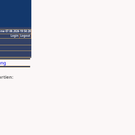
ime 07.08.2026 19:50:28
Login
Logout
artien: