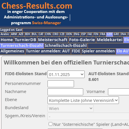
Logged on: Gast
Arabic
ARM
AZE
BIH
BUL
CAT
CHN
CRO
CZE
DEN
ENG
ESP
FAI
FIN
FRA
GER
GRE
INA
I
Home
TurnierDB
Meisterschaft
Foto-Galerie
Meldekartei
El
Turnierschach-Elozahl
Schnellschach-Elozahl
Allgemeines
Turnier anmelden: AUT
FIDE
Spieler anmelden
Elo AU
Willkommen bei den offiziellen Turnierscha
FIDE-Elolisten Stand
AUT-Elolisten Stand
8.601
Personennummer
Nachname
Vorname
Ebene
Bundesland
Spgem./Kreis/Verein
Nur "österreichische" Spieler (Land=A