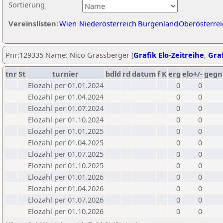
Sortierung
Vereinslisten:
Wien
Niederösterreich
Burgenland
Oberösterrei
Pnr:129335 Name: Nico Grassberger (
Grafik Elo-Zeitreihe
,
Graf
tnr
St
turnier
bdld
rd
datum
f
K
erg
elo+/-
gegn
Elozahl per 01.01.2024
0
0
Elozahl per 01.04.2024
0
0
Elozahl per 01.07.2024
0
0
Elozahl per 01.10.2024
0
0
Elozahl per 01.01.2025
0
0
Elozahl per 01.04.2025
0
0
Elozahl per 01.07.2025
0
0
Elozahl per 01.10.2025
0
0
Elozahl per 01.01.2026
0
0
Elozahl per 01.04.2026
0
0
Elozahl per 01.07.2026
0
0
Elozahl per 01.10.2026
0
0