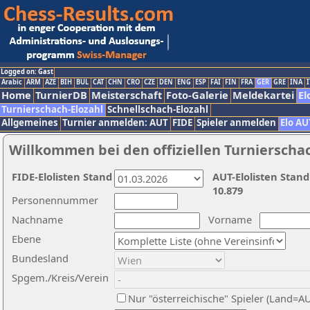
Logged on: Gast
Arabic
ARM
AZE
BIH
BUL
CAT
CHN
CRO
CZE
DEN
ENG
ESP
FAI
FIN
FRA
GER
GRE
INA
I
Home
TurnierDB
Meisterschaft
Foto-Galerie
Meldekartei
El
Turnierschach-Elozahl
Schnellschach-Elozahl
Allgemeines
Turnier anmelden: AUT
FIDE
Spieler anmelden
Elo AU
Willkommen bei den offiziellen Turnierscha
FIDE-Elolisten Stand
AUT-Elolisten Stand
10.879
Personennummer
Nachname
Vorname
Ebene
Bundesland
Spgem./Kreis/Verein
Nur "österreichische" Spieler (Land=A