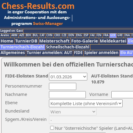
Logged on: Gast
Arabic
ARM
AZE
BIH
BUL
CAT
CHN
CRO
CZE
DEN
ENG
ESP
FAI
FIN
FRA
GER
GRE
INA
I
Home
TurnierDB
Meisterschaft
Foto-Galerie
Meldekartei
El
Turnierschach-Elozahl
Schnellschach-Elozahl
Allgemeines
Turnier anmelden: AUT
FIDE
Spieler anmelden
Elo AU
Willkommen bei den offiziellen Turnierscha
FIDE-Elolisten Stand
AUT-Elolisten Stand
10.879
Personennummer
Nachname
Vorname
Ebene
Bundesland
Spgem./Kreis/Verein
Nur "österreichische" Spieler (Land=A