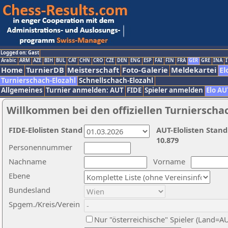
Logged on: Gast
Arabic
ARM
AZE
BIH
BUL
CAT
CHN
CRO
CZE
DEN
ENG
ESP
FAI
FIN
FRA
GER
GRE
INA
I
Home
TurnierDB
Meisterschaft
Foto-Galerie
Meldekartei
El
Turnierschach-Elozahl
Schnellschach-Elozahl
Allgemeines
Turnier anmelden: AUT
FIDE
Spieler anmelden
Elo AU
Willkommen bei den offiziellen Turnierscha
FIDE-Elolisten Stand
AUT-Elolisten Stand
10.879
Personennummer
Nachname
Vorname
Ebene
Bundesland
Spgem./Kreis/Verein
Nur "österreichische" Spieler (Land=A