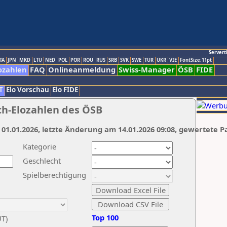
Servert
TA
JPN
MKD
LTU
NED
POL
POR
ROU
RUS
SRB
SVK
SWE
TUR
UKR
VIE
FontSize:11pt
ozahlen
FAQ
Onlineanmeldung
Swiss-Manager
ÖSB
FIDE
T
Elo Vorschau
Elo FIDE
ch-Elozahlen des ÖSB
 01.01.2026, letzte Änderung am 14.01.2026 09:08, gewertete P
Kategorie
Geschlecht
Spielberechtigung
Top 100
UT)