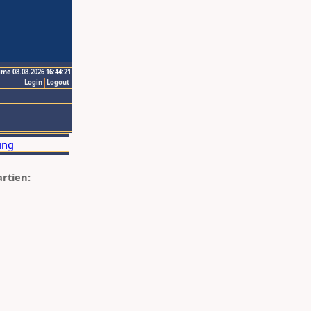
ime 08.08.2026 16:44:21
Login
Logout
artien: