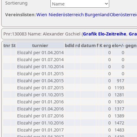
Sortierung
Vereinslisten:
Wien
Niederösterreich
Burgenland
Oberösterrei
Pnr:130083 Name: Alexander Gschiel (
Grafik Elo-Zeitreihe
,
Gra
tnr
St
turnier
bdld
rd
datum
f
K
erg
elo+/-
gegn
Elozahl per 01.04.2014
0
0
Elozahl per 01.07.2014
0
0
Elozahl per 01.10.2014
0
0
Elozahl per 01.01.2015
0
0
Elozahl per 01.04.2015
0
917
Elozahl per 01.07.2015
0
1193
Elozahl per 01.10.2015
0
1281
Elozahl per 01.01.2016
0
1301
Elozahl per 01.04.2016
0
1317
Elozahl per 01.07.2016
0
1389
Elozahl per 01.10.2016
0
1472
Elozahl per 01.01.2017
0
1483
Elozahl per 01.04.2017
0
1430