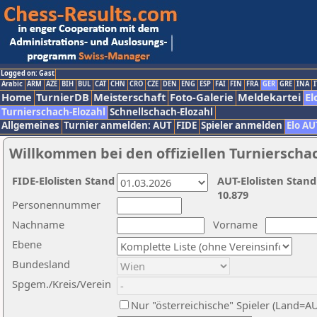
Logged on: Gast
Arabic
ARM
AZE
BIH
BUL
CAT
CHN
CRO
CZE
DEN
ENG
ESP
FAI
FIN
FRA
GER
GRE
INA
I
Home
TurnierDB
Meisterschaft
Foto-Galerie
Meldekartei
El
Turnierschach-Elozahl
Schnellschach-Elozahl
Allgemeines
Turnier anmelden: AUT
FIDE
Spieler anmelden
Elo AU
Willkommen bei den offiziellen Turnierscha
FIDE-Elolisten Stand
AUT-Elolisten Stand
10.879
Personennummer
Nachname
Vorname
Ebene
Bundesland
Spgem./Kreis/Verein
Nur "österreichische" Spieler (Land=A