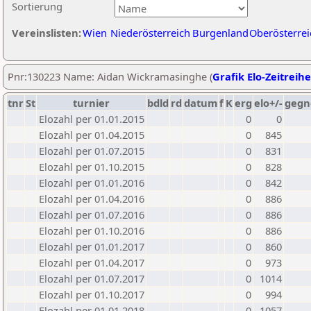
Sortierung
Vereinslisten:
Wien
Niederösterreich
Burgenland
Oberösterrei
Pnr:130223 Name: Aidan Wickramasinghe (
Grafik Elo-Zeitreihe
tnr
St
turnier
bdld
rd
datum
f
K
erg
elo+/-
gegn
Elozahl per 01.01.2015
0
0
Elozahl per 01.04.2015
0
845
Elozahl per 01.07.2015
0
831
Elozahl per 01.10.2015
0
828
Elozahl per 01.01.2016
0
842
Elozahl per 01.04.2016
0
886
Elozahl per 01.07.2016
0
886
Elozahl per 01.10.2016
0
886
Elozahl per 01.01.2017
0
860
Elozahl per 01.04.2017
0
973
Elozahl per 01.07.2017
0
1014
Elozahl per 01.10.2017
0
994
Elozahl per 01.01.2018
0
1057