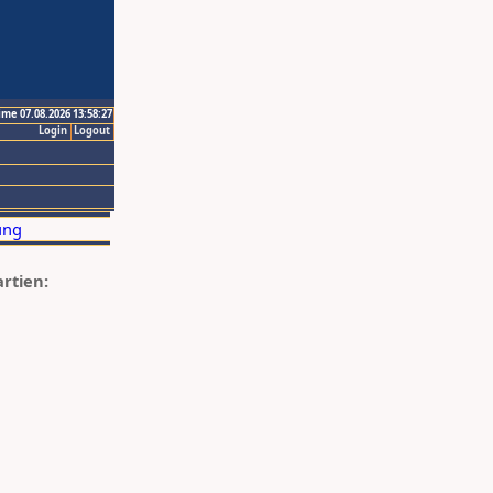
ime 07.08.2026 13:58:27
Login
Logout
artien: