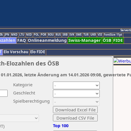
Servert
TA
JPN
MKD
LTU
NED
POL
POR
ROU
RUS
SRB
SVK
SWE
TUR
UKR
VIE
FontSize:11pt
ozahlen
FAQ
Onlineanmeldung
Swiss-Manager
ÖSB
FIDE
T
Elo Vorschau
Elo FIDE
ch-Elozahlen des ÖSB
 01.01.2026, letzte Änderung am 14.01.2026 09:08, gewertete P
Kategorie
Geschlecht
Spielberechtigung
Top 100
UT)