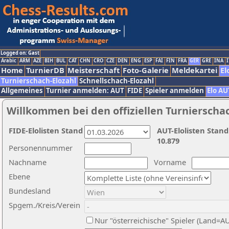
Logged on: Gast
Arabic
ARM
AZE
BIH
BUL
CAT
CHN
CRO
CZE
DEN
ENG
ESP
FAI
FIN
FRA
GER
GRE
INA
I
Home
TurnierDB
Meisterschaft
Foto-Galerie
Meldekartei
El
Turnierschach-Elozahl
Schnellschach-Elozahl
Allgemeines
Turnier anmelden: AUT
FIDE
Spieler anmelden
Elo AU
Willkommen bei den offiziellen Turnierscha
FIDE-Elolisten Stand
AUT-Elolisten Stand
10.879
Personennummer
Nachname
Vorname
Ebene
Bundesland
Spgem./Kreis/Verein
Nur "österreichische" Spieler (Land=A