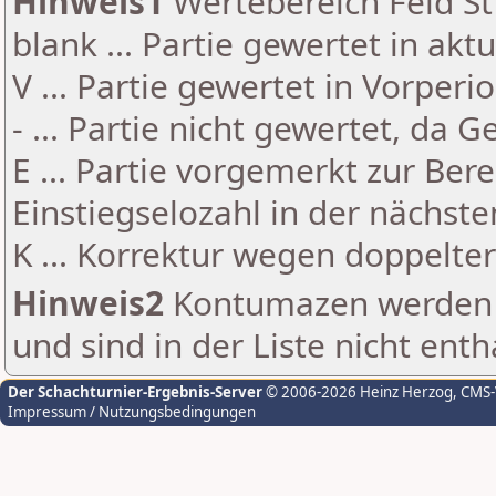
Hinweis1
Wertebereich Feld St 
blank ... Partie gewertet in akt
V ... Partie gewertet in Vorperi
- ... Partie nicht gewertet, da 
E ... Partie vorgemerkt zur Be
Einstiegselozahl in der nächst
K ... Korrektur wegen doppelt
Hinweis2
Kontumazen werden g
und sind in der Liste nicht enth
Der Schachturnier-Ergebnis-Server
© 2006-2026 Heinz Herzog
, CMS
Impressum / Nutzungsbedingungen