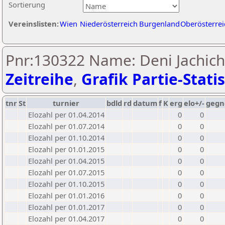
Sortierung
Vereinslisten:
Wien
Niederösterreich
Burgenland
Oberösterrei
Pnr:130322 Name: Deni Jachich
Zeitreihe
,
Grafik Partie-Statis
tnr
St
turnier
bdld
rd
datum
f
K
erg
elo+/-
gegn
Elozahl per 01.04.2014
0
0
Elozahl per 01.07.2014
0
0
Elozahl per 01.10.2014
0
0
Elozahl per 01.01.2015
0
0
Elozahl per 01.04.2015
0
0
Elozahl per 01.07.2015
0
0
Elozahl per 01.10.2015
0
0
Elozahl per 01.01.2016
0
0
Elozahl per 01.01.2017
0
0
Elozahl per 01.04.2017
0
0