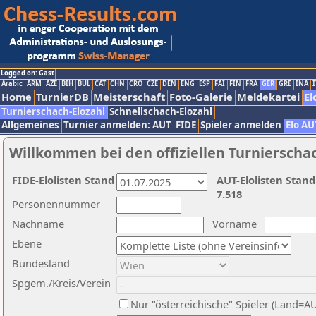
Logged on: Gast
Arabic
ARM
AZE
BIH
BUL
CAT
CHN
CRO
CZE
DEN
ENG
ESP
FAI
FIN
FRA
GER
GRE
INA
I
Home
TurnierDB
Meisterschaft
Foto-Galerie
Meldekartei
El
Turnierschach-Elozahl
Schnellschach-Elozahl
Allgemeines
Turnier anmelden: AUT
FIDE
Spieler anmelden
Elo AU
Willkommen bei den offiziellen Turnierscha
FIDE-Elolisten Stand
AUT-Elolisten Stand
7.518
Personennummer
Nachname
Vorname
Ebene
Bundesland
Spgem./Kreis/Verein
Nur "österreichische" Spieler (Land=A