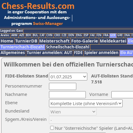
Logged on: Gast
Arabic
ARM
AZE
BIH
BUL
CAT
CHN
CRO
CZE
DEN
ENG
ESP
FAI
FIN
FRA
GER
GRE
INA
I
Home
TurnierDB
Meisterschaft
Foto-Galerie
Meldekartei
El
Turnierschach-Elozahl
Schnellschach-Elozahl
Allgemeines
Turnier anmelden: AUT
FIDE
Spieler anmelden
Elo AU
Willkommen bei den offiziellen Turnierscha
FIDE-Elolisten Stand
AUT-Elolisten Stand
7.518
Personennummer
Nachname
Vorname
Ebene
Bundesland
Spgem./Kreis/Verein
Nur "österreichische" Spieler (Land=A