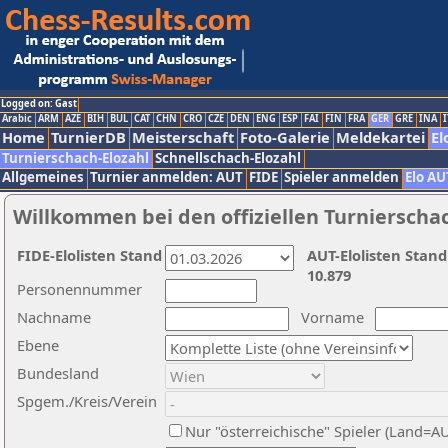
Logged on: Gast
Arabic
ARM
AZE
BIH
BUL
CAT
CHN
CRO
CZE
DEN
ENG
ESP
FAI
FIN
FRA
GER
GRE
INA
I
Home
TurnierDB
Meisterschaft
Foto-Galerie
Meldekartei
El
Turnierschach-Elozahl
Schnellschach-Elozahl
Allgemeines
Turnier anmelden: AUT
FIDE
Spieler anmelden
Elo AU
Willkommen bei den offiziellen Turnierscha
FIDE-Elolisten Stand
AUT-Elolisten Stand
10.879
Personennummer
Nachname
Vorname
Ebene
Bundesland
Spgem./Kreis/Verein
Nur "österreichische" Spieler (Land=A