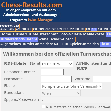
Logged on: Gast
Arabic
ARM
AZE
BIH
BUL
CAT
CHN
CRO
CZE
DEN
ENG
ESP
FAI
FIN
FRA
GER
GRE
INA
I
Home
TurnierDB
Meisterschaft
Foto-Galerie
Meldekartei
El
Turnierschach-Elozahl
Schnellschach-Elozahl
Allgemeines
Turnier anmelden: AUT
FIDE
Spieler anmelden
Elo AU
Willkommen bei den offiziellen Turnierscha
FIDE-Elolisten Stand
AUT-Elolisten Stand
10.879
Personennummer
Nachname
Vorname
Ebene
Bundesland
Spgem./Kreis/Verein
Nur "österreichische" Spieler (Land=A