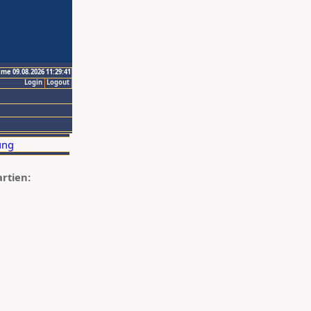
ime 09.08.2026 11:29:41
Login
Logout
artien: