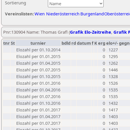
Sortierung
Vereinslisten:
Wien
Niederösterreich
Burgenland
Oberösterrei
Pnr:130904 Name: Thomas Grafl (
Grafik Elo-Zeitreihe
,
Grafik P
tnr
St
turnier
bdld
rd
datum
f
K
erg
elo+/-
gegn
Elozahl per 01.10.2014
0
1227
Elozahl per 01.01.2015
0
1295
Elozahl per 01.04.2015
0
1262
Elozahl per 01.07.2015
0
1446
Elozahl per 01.10.2015
0
1328
Elozahl per 01.01.2016
0
1526
Elozahl per 01.04.2016
0
1535
Elozahl per 01.07.2016
0
1535
Elozahl per 01.10.2016
0
1432
Elozahl per 01.01.2017
0
1417
Elozahl per 01.04.2017
0
1403
Elozahl per 01.07.2017
0
1403
Elozahl per 01.10.2017
0
1427