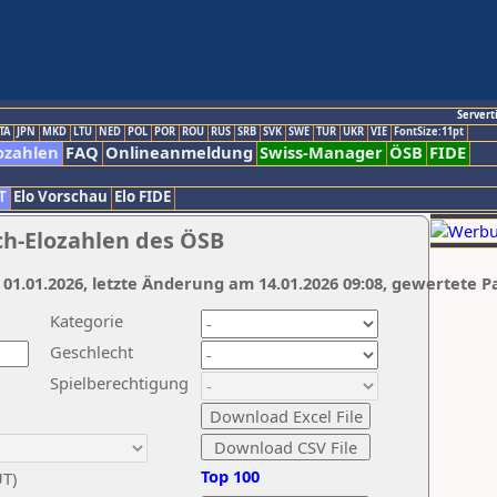
Servert
TA
JPN
MKD
LTU
NED
POL
POR
ROU
RUS
SRB
SVK
SWE
TUR
UKR
VIE
FontSize:11pt
ozahlen
FAQ
Onlineanmeldung
Swiss-Manager
ÖSB
FIDE
T
Elo Vorschau
Elo FIDE
ch-Elozahlen des ÖSB
 01.01.2026, letzte Änderung am 14.01.2026 09:08, gewertete P
Kategorie
Geschlecht
Spielberechtigung
Top 100
UT)