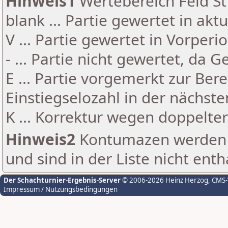
Hinweis1
Wertebereich Feld St 
blank ... Partie gewertet in akt
V ... Partie gewertet in Vorperi
- ... Partie nicht gewertet, da 
E ... Partie vorgemerkt zur Be
Einstiegselozahl in der nächst
K ... Korrektur wegen doppelt
Hinweis2
Kontumazen werden g
und sind in der Liste nicht enth
Der Schachturnier-Ergebnis-Server
© 2006-2026 Heinz Herzog
, CMS
Impressum / Nutzungsbedingungen