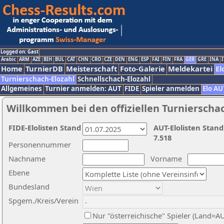
Logged on: Gast
Arabic
ARM
AZE
BIH
BUL
CAT
CHN
CRO
CZE
DEN
ENG
ESP
FAI
FIN
FRA
GER
GRE
INA
I
Home
TurnierDB
Meisterschaft
Foto-Galerie
Meldekartei
El
Turnierschach-Elozahl
Schnellschach-Elozahl
Allgemeines
Turnier anmelden: AUT
FIDE
Spieler anmelden
Elo AU
Willkommen bei den offiziellen Turnierscha
FIDE-Elolisten Stand
AUT-Elolisten Stand
7.518
Personennummer
Nachname
Vorname
Ebene
Bundesland
Spgem./Kreis/Verein
Nur "österreichische" Spieler (Land=A