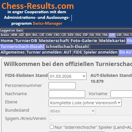
Logged on: Gast
Arabic
ARM
AZE
BIH
BUL
CAT
CHN
CRO
CZE
DEN
ENG
ESP
FAI
FIN
FRA
GER
GRE
INA
I
Home
TurnierDB
Meisterschaft
Foto-Galerie
Meldekartei
El
Turnierschach-Elozahl
Schnellschach-Elozahl
Allgemeines
Turnier anmelden: AUT
FIDE
Spieler anmelden
Elo AU
Willkommen bei den offiziellen Turnierscha
FIDE-Elolisten Stand
AUT-Elolisten Stand
10.879
Personennummer
Nachname
Vorname
Ebene
Bundesland
Spgem./Kreis/Verein
Nur "österreichische" Spieler (Land=A