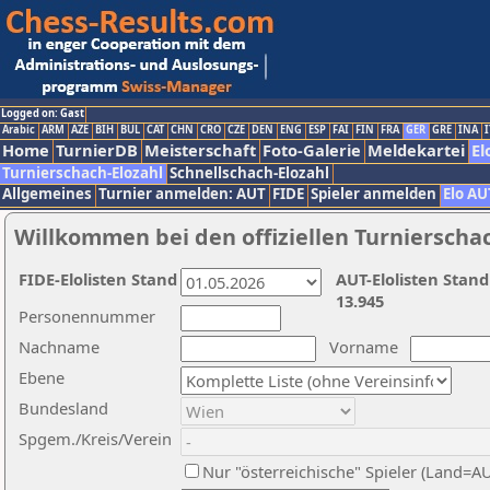
Logged on: Gast
Arabic
ARM
AZE
BIH
BUL
CAT
CHN
CRO
CZE
DEN
ENG
ESP
FAI
FIN
FRA
GER
GRE
INA
I
Home
TurnierDB
Meisterschaft
Foto-Galerie
Meldekartei
El
Turnierschach-Elozahl
Schnellschach-Elozahl
Allgemeines
Turnier anmelden: AUT
FIDE
Spieler anmelden
Elo AU
Willkommen bei den offiziellen Turnierscha
FIDE-Elolisten Stand
AUT-Elolisten Stand
13.945
Personennummer
Nachname
Vorname
Ebene
Bundesland
Spgem./Kreis/Verein
Nur "österreichische" Spieler (Land=A