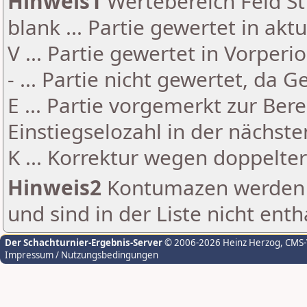
Hinweis1
Wertebereich Feld St 
blank ... Partie gewertet in akt
V ... Partie gewertet in Vorperi
- ... Partie nicht gewertet, da 
E ... Partie vorgemerkt zur Be
Einstiegselozahl in der nächst
K ... Korrektur wegen doppelt
Hinweis2
Kontumazen werden g
und sind in der Liste nicht enth
Der Schachturnier-Ergebnis-Server
© 2006-2026 Heinz Herzog
, CMS
Impressum / Nutzungsbedingungen