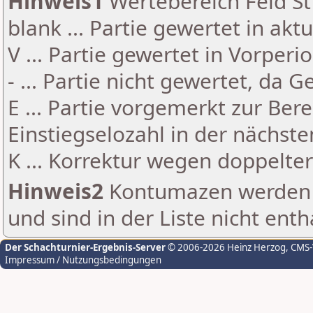
Hinweis1
Wertebereich Feld St 
blank ... Partie gewertet in akt
V ... Partie gewertet in Vorperi
- ... Partie nicht gewertet, da 
E ... Partie vorgemerkt zur Be
Einstiegselozahl in der nächst
K ... Korrektur wegen doppelt
Hinweis2
Kontumazen werden g
und sind in der Liste nicht enth
Der Schachturnier-Ergebnis-Server
© 2006-2026 Heinz Herzog
, CMS
Impressum / Nutzungsbedingungen