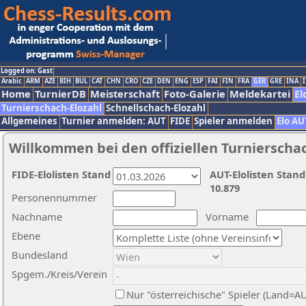
Logged on: Gast
Arabic
ARM
AZE
BIH
BUL
CAT
CHN
CRO
CZE
DEN
ENG
ESP
FAI
FIN
FRA
GER
GRE
INA
I
Home
TurnierDB
Meisterschaft
Foto-Galerie
Meldekartei
El
Turnierschach-Elozahl
Schnellschach-Elozahl
Allgemeines
Turnier anmelden: AUT
FIDE
Spieler anmelden
Elo AU
Willkommen bei den offiziellen Turnierscha
FIDE-Elolisten Stand
AUT-Elolisten Stand
10.879
Personennummer
Nachname
Vorname
Ebene
Bundesland
Spgem./Kreis/Verein
Nur "österreichische" Spieler (Land=A