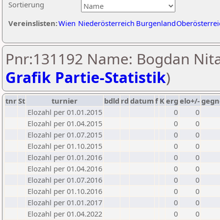
Sortierung
Vereinslisten:
Wien
Niederösterreich
Burgenland
Oberösterrei
Pnr:131192 Name: Bogdan Nita
Grafik Partie-Statistik
)
tnr
St
turnier
bdld
rd
datum
f
K
erg
elo+/-
gegn
Elozahl per 01.01.2015
0
0
Elozahl per 01.04.2015
0
0
Elozahl per 01.07.2015
0
0
Elozahl per 01.10.2015
0
0
Elozahl per 01.01.2016
0
0
Elozahl per 01.04.2016
0
0
Elozahl per 01.07.2016
0
0
Elozahl per 01.10.2016
0
0
Elozahl per 01.01.2017
0
0
Elozahl per 01.04.2022
0
0