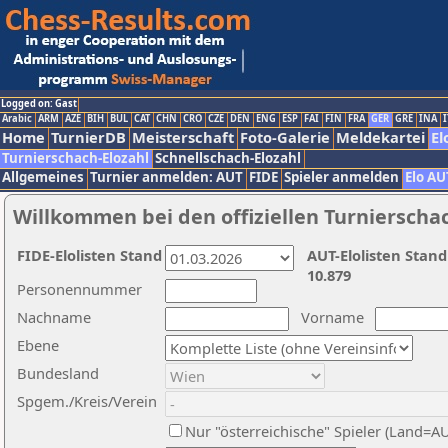
Logged on: Gast
Arabic
ARM
AZE
BIH
BUL
CAT
CHN
CRO
CZE
DEN
ENG
ESP
FAI
FIN
FRA
GER
GRE
INA
I
Home
TurnierDB
Meisterschaft
Foto-Galerie
Meldekartei
El
Turnierschach-Elozahl
Schnellschach-Elozahl
Allgemeines
Turnier anmelden: AUT
FIDE
Spieler anmelden
Elo AU
Willkommen bei den offiziellen Turnierscha
FIDE-Elolisten Stand
AUT-Elolisten Stand
10.879
Personennummer
Nachname
Vorname
Ebene
Bundesland
Spgem./Kreis/Verein
Nur "österreichische" Spieler (Land=A