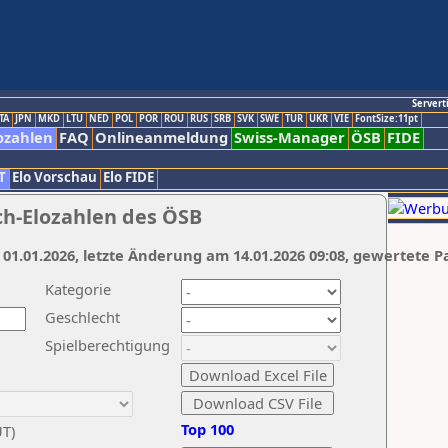
Servert
TA
JPN
MKD
LTU
NED
POL
POR
ROU
RUS
SRB
SVK
SWE
TUR
UKR
VIE
FontSize:11pt
ozahlen
FAQ
Onlineanmeldung
Swiss-Manager
ÖSB
FIDE
T
Elo Vorschau
Elo FIDE
ch-Elozahlen des ÖSB
 01.01.2026, letzte Änderung am 14.01.2026 09:08, gewertete P
Kategorie
Geschlecht
Spielberechtigung
Top 100
UT)