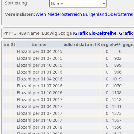
Sortierung
Vereinslisten:
Wien
Niederösterreich
Burgenland
Oberösterrei
Pnr:131489 Name: Ludwig Szolga (
Grafik Elo-Zeitreihe
,
Grafik 
tnr
St
turnier
bdld
rd
datum
f
K
erg
elo+/-
gegn
Elozahl per 01.04.2015
0
0
Elozahl per 01.07.2015
0
902
Elozahl per 01.10.2015
0
899
Elozahl per 01.01.2016
0
966
Elozahl per 01.04.2016
0
1019
Elozahl per 01.07.2016
0
1070
Elozahl per 01.10.2016
0
1108
Elozahl per 01.01.2017
0
1218
Elozahl per 01.04.2017
0
1241
Elozahl per 01.07.2017
0
1373
Elozahl per 01.10.2017
0
1567
Elozahl per 01.01.2018
0
1556
Elozahl per 01.04.2018
0
1513