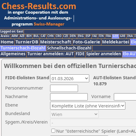
Logged on: Gast
Arabic
ARM
AZE
BIH
BUL
CAT
CHN
CRO
CZE
DEN
ENG
ESP
FAI
FIN
FRA
GER
GRE
INA
I
Home
TurnierDB
Meisterschaft
Foto-Galerie
Meldekartei
El
Turnierschach-Elozahl
Schnellschach-Elozahl
Allgemeines
Turnier anmelden: AUT
FIDE
Spieler anmelden
Elo AU
Willkommen bei den offiziellen Turnierscha
FIDE-Elolisten Stand
AUT-Elolisten Stand
10.879
Personennummer
Nachname
Vorname
Ebene
Bundesland
Spgem./Kreis/Verein
Nur "österreichische" Spieler (Land=A