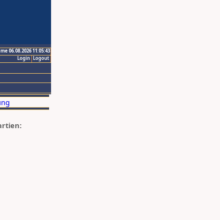
ime 06.08.2026 11:05:43
Login
Logout
artien: