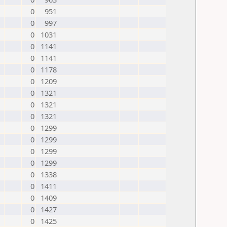
0
951
0
997
0
1031
0
1141
0
1141
0
1178
0
1209
0
1321
0
1321
0
1321
0
1299
0
1299
0
1299
0
1299
0
1338
0
1411
0
1409
0
1427
0
1425