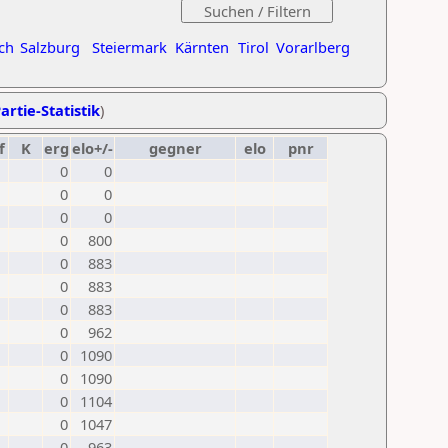
ch
Salzburg
Steiermark
Kärnten
Tirol
Vorarlberg
artie-Statistik
)
f
K
erg
elo+/-
gegner
elo
pnr
0
0
0
0
0
0
0
800
0
883
0
883
0
883
0
962
0
1090
0
1090
0
1104
0
1047
0
963