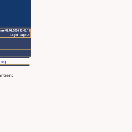
ime 08.08.2026 13:43:15
Login
Logout
artien: