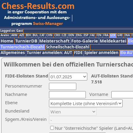
Logged on: Gast
Arabic
ARM
AZE
BIH
BUL
CAT
CHN
CRO
CZE
DEN
ENG
ESP
FAI
FIN
FRA
GER
GRE
INA
I
Home
TurnierDB
Meisterschaft
Foto-Galerie
Meldekartei
El
Turnierschach-Elozahl
Schnellschach-Elozahl
Allgemeines
Turnier anmelden: AUT
FIDE
Spieler anmelden
Elo AU
Willkommen bei den offiziellen Turnierscha
FIDE-Elolisten Stand
AUT-Elolisten Stand
7.518
Personennummer
Nachname
Vorname
Ebene
Bundesland
Spgem./Kreis/Verein
Nur "österreichische" Spieler (Land=A