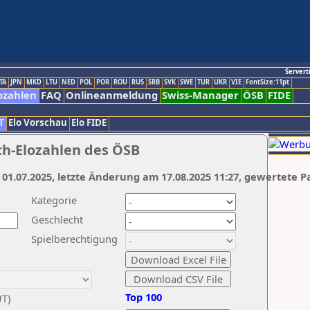
Servert
TA
JPN
MKD
LTU
NED
POL
POR
ROU
RUS
SRB
SVK
SWE
TUR
UKR
VIE
FontSize:11pt
ozahlen
FAQ
Onlineanmeldung
Swiss-Manager
ÖSB
FIDE
T
Elo Vorschau
Elo FIDE
ch-Elozahlen des ÖSB
 01.07.2025, letzte Änderung am 17.08.2025 11:27, gewertete P
Kategorie
Geschlecht
Spielberechtigung
Top 100
UT)