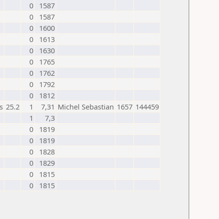
0
1587
0
1587
0
1600
0
1613
0
1630
0
1765
0
1762
0
1792
0
1812
s
25.2
1
7,31
Michel Sebastian
1657
144459
1
7,3
0
1819
0
1819
0
1828
0
1829
0
1815
0
1815