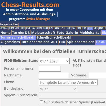
Logged on: Gast
Arabic
ARM
AZE
BIH
BUL
CAT
CHN
CRO
CZE
DEN
ENG
ESP
FAI
FIN
FRA
GER
GRE
INA
I
Home
TurnierDB
Meisterschaft
Foto-Galerie
Meldekartei
El
Turnierschach-Elozahl
Schnellschach-Elozahl
Allgemeines
Turnier anmelden: AUT
FIDE
Spieler anmelden
Elo AU
Willkommen bei den offiziellen Turnierscha
FIDE-Elolisten Stand
AUT-Elolisten Stand
8.601
Personennummer
Nachname
Vorname
Ebene
Bundesland
Spgem./Kreis/Verein
Nur "österreichische" Spieler (Land=A