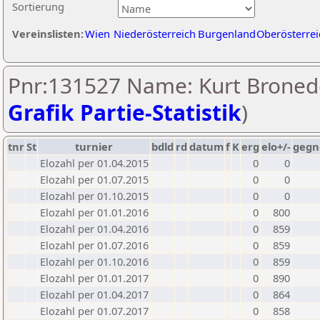
Sortierung
Vereinslisten:
Wien
Niederösterreich
Burgenland
Oberösterrei
Pnr:131527 Name: Kurt Bronede
Grafik Partie-Statistik
)
tnr
St
turnier
bdld
rd
datum
f
K
erg
elo+/-
gegn
Elozahl per 01.04.2015
0
0
Elozahl per 01.07.2015
0
0
Elozahl per 01.10.2015
0
0
Elozahl per 01.01.2016
0
800
Elozahl per 01.04.2016
0
859
Elozahl per 01.07.2016
0
859
Elozahl per 01.10.2016
0
859
Elozahl per 01.01.2017
0
890
Elozahl per 01.04.2017
0
864
Elozahl per 01.07.2017
0
858