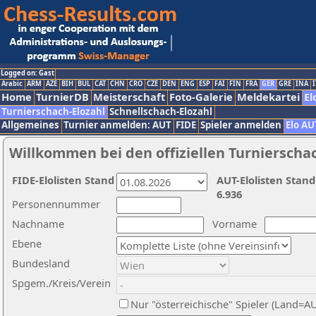
Logged on: Gast
Arabic
ARM
AZE
BIH
BUL
CAT
CHN
CRO
CZE
DEN
ENG
ESP
FAI
FIN
FRA
GER
GRE
INA
I
Home
TurnierDB
Meisterschaft
Foto-Galerie
Meldekartei
El
Turnierschach-Elozahl
Schnellschach-Elozahl
Allgemeines
Turnier anmelden: AUT
FIDE
Spieler anmelden
Elo AU
Willkommen bei den offiziellen Turnierscha
FIDE-Elolisten Stand
AUT-Elolisten Stand
6.936
Personennummer
Nachname
Vorname
Ebene
Bundesland
Spgem./Kreis/Verein
Nur "österreichische" Spieler (Land=A