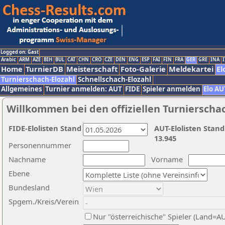
Logged on: Gast
Arabic
ARM
AZE
BIH
BUL
CAT
CHN
CRO
CZE
DEN
ENG
ESP
FAI
FIN
FRA
GER
GRE
INA
I
Home
TurnierDB
Meisterschaft
Foto-Galerie
Meldekartei
El
Turnierschach-Elozahl
Schnellschach-Elozahl
Allgemeines
Turnier anmelden: AUT
FIDE
Spieler anmelden
Elo AU
Willkommen bei den offiziellen Turnierscha
FIDE-Elolisten Stand
AUT-Elolisten Stand
13.945
Personennummer
Nachname
Vorname
Ebene
Bundesland
Spgem./Kreis/Verein
Nur "österreichische" Spieler (Land=A